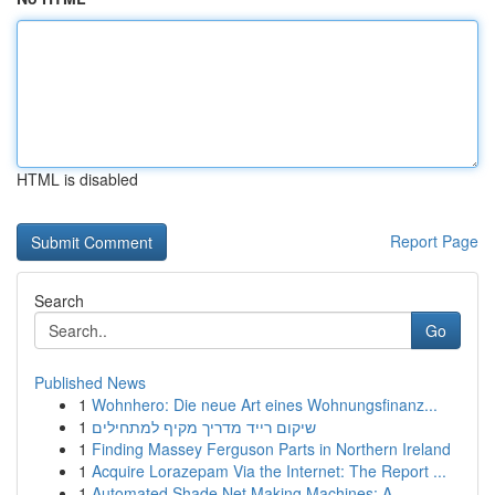
HTML is disabled
Report Page
Search
Go
Published News
1
Wohnhero: Die neue Art eines Wohnungsfinanz...
1
שיקום רייד מדריך מקיף למתחילים
1
Finding Massey Ferguson Parts in Northern Ireland
1
Acquire Lorazepam Via the Internet: The Report ...
1
Automated Shade Net Making Machines: A