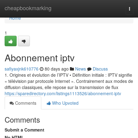
Home
cheapbookmarking
Togg
navi
Home
1
Abonnement iptv
safiyaxjnk610776
80 days ago
News
Discuss
1. Origines et évolution de l’IPTV • Définition initiale : IPTV signifie
« télévision par protocole Internet ». Contrairement aux modes de
diffusion classiques, elle repose sur la transmission de flux
https://sparedirectory.com/listings1113526/abonnement-iptv
Comments
Who Upvoted
Comments
Submit a Comment
No HTML