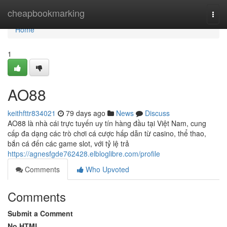
Home
cheapbookmarking
Togg
navi
Home
1
AO88
keithfttr834021
79 days ago
News
Discuss
AO88 là nhà cái trực tuyến uy tín hàng đầu tại Việt Nam, cung
cấp đa dạng các trò chơi cá cược hấp dẫn từ casino, thể thao,
bắn cá đến các game slot, với tỷ lệ trả
https://agnesfgde762428.elbloglibre.com/profile
Comments
Who Upvoted
Comments
Submit a Comment
No HTML