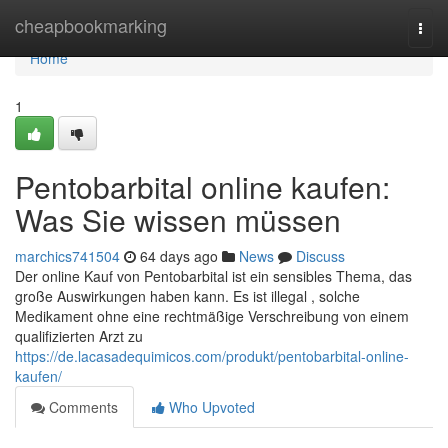
Home
cheapbookmarking
Togg
navi
Home
1
Pentobarbital online kaufen:
Was Sie wissen müssen
marchics741504
64 days ago
News
Discuss
Der online Kauf von Pentobarbital ist ein sensibles Thema, das
große Auswirkungen haben kann. Es ist illegal , solche
Medikament ohne eine rechtmäßige Verschreibung von einem
qualifizierten Arzt zu
https://de.lacasadequimicos.com/produkt/pentobarbital-online-
kaufen/
Comments
Who Upvoted