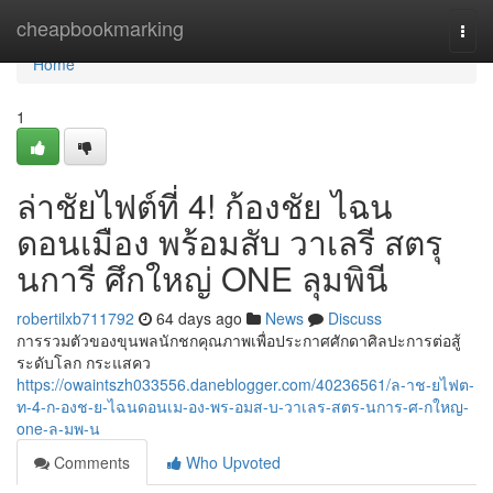
Home
cheapbookmarking
Togg
navi
Home
1
ล่าชัยไฟต์ที่ 4! ก้องชัย ไฉน
ดอนเมือง พร้อมสับ วาเลรี สตรุ
นการี ศึกใหญ่ ONE ลุมพินี
robertilxb711792
64 days ago
News
Discuss
การรวมตัวของขุนพลนักชกคุณภาพเพื่อประกาศศักดาศิลปะการต่อสู้
ระดับโลก กระแสคว
https://owaintszh033556.daneblogger.com/40236561/ล-าช-ยไฟต-
ท-4-ก-องช-ย-ไฉนดอนเม-อง-พร-อมส-บ-วาเลร-สตร-นการ-ศ-กใหญ-
one-ล-มพ-น
Comments
Who Upvoted