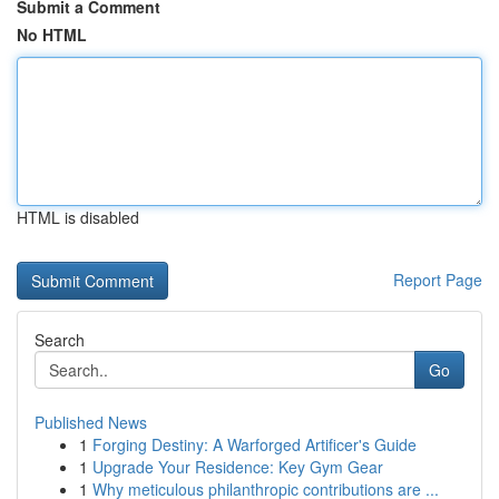
Submit a Comment
No HTML
HTML is disabled
Report Page
Search
Go
Published News
1
Forging Destiny: A Warforged Artificer's Guide
1
Upgrade Your Residence: Key Gym Gear
1
Why meticulous philanthropic contributions are ...