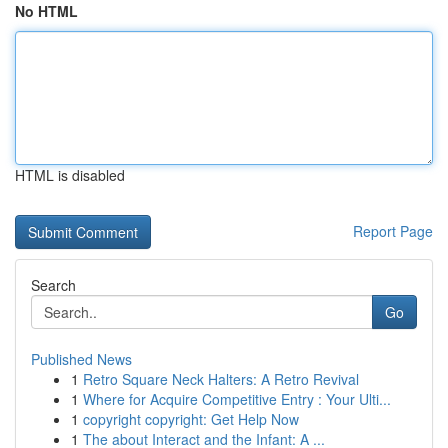
No HTML
HTML is disabled
Report Page
Search
Go
Published News
1
Retro Square Neck Halters: A Retro Revival
1
Where for Acquire Competitive Entry : Your Ulti...
1
copyright copyright: Get Help Now
1
The about Interact and the Infant: A ...