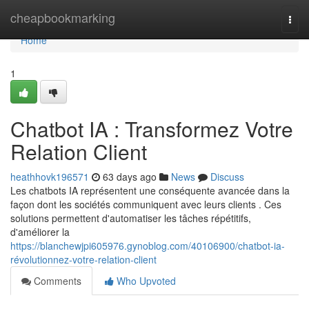
Home
cheapbookmarking
Togg
navi
Home
1
Chatbot IA : Transformez Votre
Relation Client
heathhovk196571
63 days ago
News
Discuss
Les chatbots IA représentent une conséquente avancée dans la
façon dont les sociétés communiquent avec leurs clients . Ces
solutions permettent d'automatiser les tâches répétitifs,
d'améliorer la
https://blanchewjpi605976.gynoblog.com/40106900/chatbot-ia-
révolutionnez-votre-relation-client
Comments
Who Upvoted