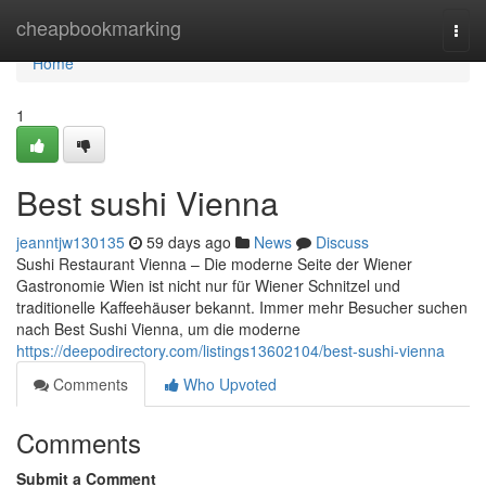
Home
cheapbookmarking
Togg
navi
Home
1
Best sushi Vienna
jeanntjw130135
59 days ago
News
Discuss
Sushi Restaurant Vienna – Die moderne Seite der Wiener
Gastronomie Wien ist nicht nur für Wiener Schnitzel und
traditionelle Kaffeehäuser bekannt. Immer mehr Besucher suchen
nach Best Sushi Vienna, um die moderne
https://deepodirectory.com/listings13602104/best-sushi-vienna
Comments
Who Upvoted
Comments
Submit a Comment