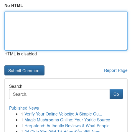
No HTML
HTML is disabled
Report Page
Search
Go
Published News
1
Verify Your Online Velocity: A Simple Gu...
1
Magic Mushrooms Online: Your Yorkie Source
1
Herpafend: Authentic Reviews & What People ...
1
24 Club Sàn Giải Trí Hàng Đầu Việt Nam