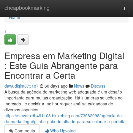
Home
cheapbookmarking
Togg
navi
Home
1
Empresa em Marketing Digital
: Este Guia Abrangente para
Encontrar a Certa
dawudkjlm873187
60 days ago
News
Discuss
A busca da agência de marketing web adequada é um desafio
importante para muitas organização. Há inúmeras soluções no
mercado , e decidir a melhor requer análise cuidadosa de
diversos aspectos
https://stevehxdh491108.bluxeblog.com/73982098/agência-de-
de-marketing-digital-o-guia-detalhado-para-selecionar-a-perfeita
Comments
Who Upvoted