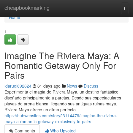
Home
cheapbookmarking
Togg
navi
Home
1
Imagine The Riviera Maya: A
Romantic Getaway Only For
Pairs
idaruoi892624
61 days ago
News
Discuss
Experimenta el magia de Riviera Maya, un destino fantástico
diseñado principalmente a parejas. Desde sus espectaculares
playas de arena blanca, llegando sus antiguas ruinas maya,
Riviera Maya ofrece un clima perfecto
https://hubwebsites.com/story23114479/imagine-the-riviera-
maya-a-romantic-getaway-exclusively-to-pairs
Comments
Who Upvoted