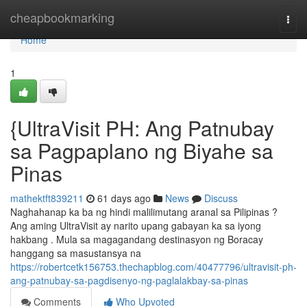
Home
cheapbookmarking
Togg
navi
Home
1
{UltraVisit PH: Ang Patnubay
sa Pagpaplano ng Biyahe sa
Pinas
mathektft839211
61 days ago
News
Discuss
Naghahanap ka ba ng hindi malilimutang aranal sa Pilipinas ?
Ang aming UltraVisit ay narito upang gabayan ka sa iyong
hakbang . Mula sa magagandang destinasyon ng Boracay
hanggang sa masustansya na
https://robertcetk156753.thechapblog.com/40477796/ultravisit-ph-
ang-patnubay-sa-pagdisenyo-ng-paglalakbay-sa-pinas
Comments
Who Upvoted