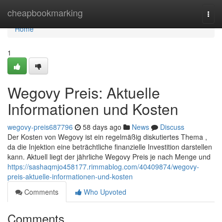
Home
cheapbookmarking
Togg
navi
Home
1
Wegovy Preis: Aktuelle
Informationen und Kosten
wegovy-preis687796
58 days ago
News
Discuss
Der Kosten von Wegovy ist ein regelmäßig diskutiertes Thema ,
da die Injektion eine beträchtliche finanzielle Investition darstellen
kann. Aktuell liegt der jährliche Wegovy Preis je nach Menge und
https://sashaqmjo458177.rimmablog.com/40409874/wegovy-
preis-aktuelle-informationen-und-kosten
Comments
Who Upvoted
Comments