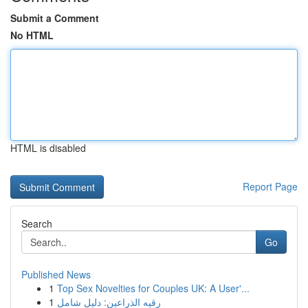
Submit a Comment
No HTML
HTML is disabled
Report Page
Search
Go
Published News
1
Top Sex Novelties for Couples UK: A User'...
1
رقيه الذراعين: دليل شامل