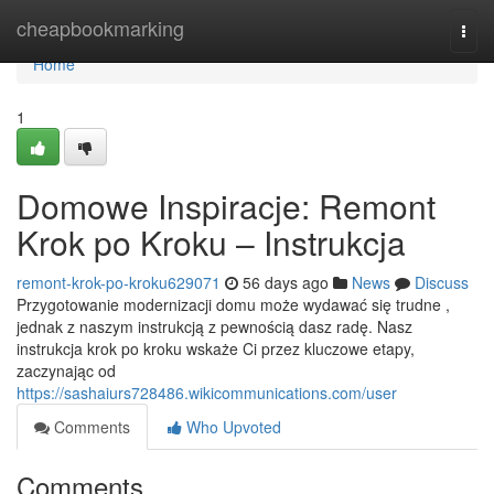
Home
cheapbookmarking
Togg
navi
Home
1
Domowe Inspiracje: Remont
Krok po Kroku – Instrukcja
remont-krok-po-kroku629071
56 days ago
News
Discuss
Przygotowanie modernizacji domu może wydawać się trudne ,
jednak z naszym instrukcją z pewnością dasz radę. Nasz
instrukcja krok po kroku wskaże Ci przez kluczowe etapy,
zaczynając od
https://sashaiurs728486.wikicommunications.com/user
Comments
Who Upvoted
Comments