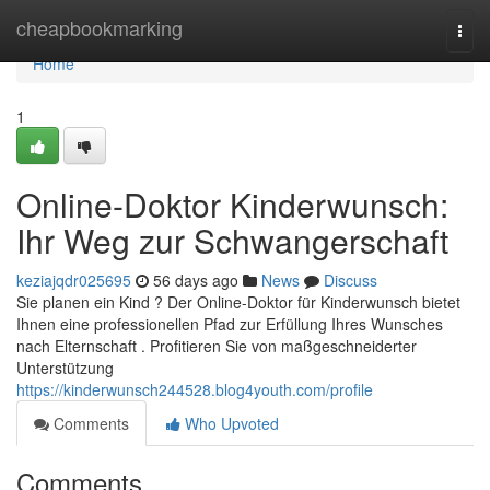
Home
cheapbookmarking
Togg
navi
Home
1
Online-Doktor Kinderwunsch:
Ihr Weg zur Schwangerschaft
keziajqdr025695
56 days ago
News
Discuss
Sie planen ein Kind ? Der Online-Doktor für Kinderwunsch bietet
Ihnen eine professionellen Pfad zur Erfüllung Ihres Wunsches
nach Elternschaft . Profitieren Sie von maßgeschneiderter
Unterstützung
https://kinderwunsch244528.blog4youth.com/profile
Comments
Who Upvoted
Comments