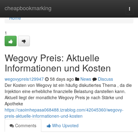
Home
cheapbookmarking
Togg
navi
Home
1
Wegovy Preis: Aktuelle
Informationen und Kosten
wegovypreis129947
58 days ago
News
Discuss
Der Kosten von Wegovy ist ein häufig diskutiertes Thema , da die
Injektion eine erhebliche finanzielle Belastung darstellen kann.
Aktuell liegt der monatliche Wegovy Preis je nach Stärke und
Apotheke
https://caoimhepasa068488.izrablog.com/42045360/wegovy-
preis-aktuelle-informationen-und-kosten
Comments
Who Upvoted