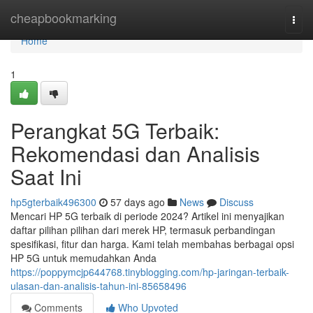
Home
cheapbookmarking
Togg
navi
Home
1
Perangkat 5G Terbaik:
Rekomendasi dan Analisis
Saat Ini
hp5gterbaik496300
57 days ago
News
Discuss
Mencari HP 5G terbaik di periode 2024? Artikel ini menyajikan
daftar pilihan pilihan dari merek HP, termasuk perbandingan
spesifikasi, fitur dan harga. Kami telah membahas berbagai opsi
HP 5G untuk memudahkan Anda
https://poppymcjp644768.tinyblogging.com/hp-jaringan-terbaik-
ulasan-dan-analisis-tahun-ini-85658496
Comments
Who Upvoted