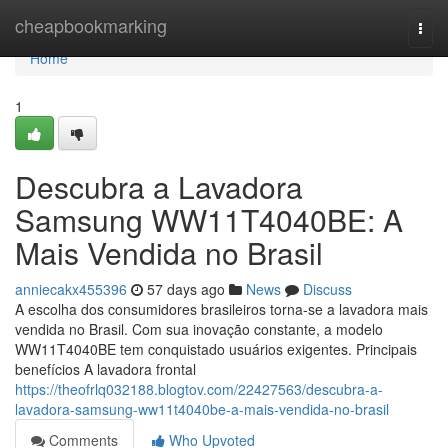
Home
cheapbookmarking
Togg
navi
Home
1
Descubra a Lavadora
Samsung WW11T4040BE: A
Mais Vendida no Brasil
anniecakx455396
57 days ago
News
Discuss
A escolha dos consumidores brasileiros torna-se a lavadora mais
vendida no Brasil. Com sua inovação constante, a modelo
WW11T4040BE tem conquistado usuários exigentes. Principais
benefícios A lavadora frontal
https://theofrlq032188.blogtov.com/22427563/descubra-a-
lavadora-samsung-ww11t4040be-a-mais-vendida-no-brasil
Comments
Who Upvoted