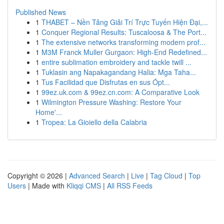
Published News
1
THABET – Nền Tảng Giải Trí Trực Tuyến Hiện Đại,...
1
Conquer Regional Results: Tuscaloosa & The Port...
1
The extensive networks transforming modern prof...
1
M3M Franck Muller Gurgaon: High-End Redefined...
1
entire sublimation embroidery and tackle twill ...
1
Tuklasin ang Napakagandang Halia: Mga Taha...
1
Tus Facilidad que Disfrutas en sus Ópt...
1
99ez.uk.com & 99ez.cn.com: A Comparative Look
1
Wilmington Pressure Washing: Restore Your
Home'...
1
Tropea: La Gioiello della Calabria
Copyright © 2026 |
Advanced Search
|
Live
|
Tag Cloud
|
Top
Users
| Made with
Kliqqi CMS
|
All RSS Feeds