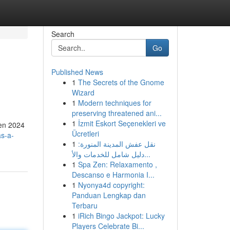
Search
Go
Published News
1
The Secrets of the Gnome
Wizard
1
Modern techniques for
preserving threatened ani...
1
İzmit Eskort Seçenekleri ve
 en 2024
Ücretleri
as-a-
1
نقل عفش المدينة المنورة:
دليل شامل للخدمات والأ...
1
Spa Zen: Relaxamento ,
Descanso e Harmonia I...
1
Nyonya4d copyright:
Panduan Lengkap dan
Terbaru
1
iRich Bingo Jackpot: Lucky
Players Celebrate Bi...