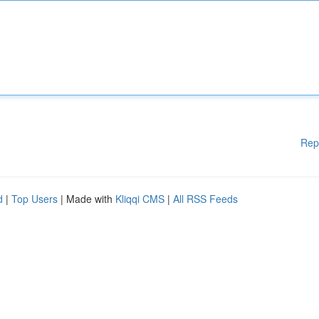
Rep
d
|
Top Users
| Made with
Kliqqi CMS
|
All RSS Feeds