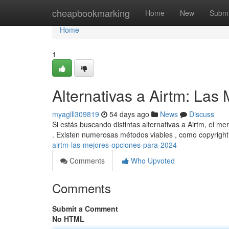
Home
cheapbookmarking
Home
New
Submi
Home
1
Alternativas a Airtm: La
myaglll309819
54 days ago
News
Discuss
Si estás buscando distintas alternativas a Airtm, el 
. Existen numerosas métodos viables , como copyrigh
airtm-las-mejores-opciones-para-2024
Comments
Who Upvoted
Comments
Submit a Comment
No HTML