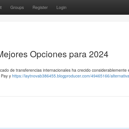
t
Groups
Register
Login
s Mejores Opciones para 2024
mercado de transferencias internacionales ha crecido considerablemente
t Pay y
https://laytnovab386455.blogproducer.com/49465166/alternativ