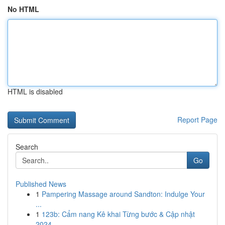
No HTML
HTML is disabled
Report Page
Search
Go
Published News
1
Pampering Massage around Sandton: Indulge Your
...
1
123b: Cẩm nang Kê khai Từng bước & Cập nhật
2024