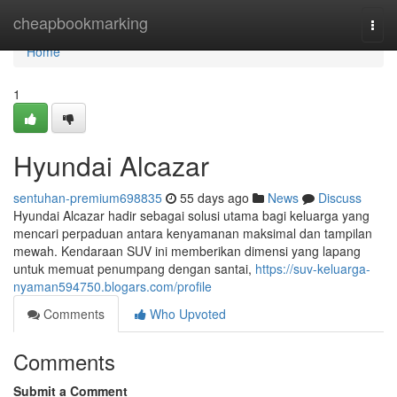
Home
cheapbookmarking
Togg
navi
Home
1
Hyundai Alcazar
sentuhan-premium698835
55 days ago
News
Discuss
Hyundai Alcazar hadir sebagai solusi utama bagi keluarga yang
mencari perpaduan antara kenyamanan maksimal dan tampilan
mewah. Kendaraan SUV ini memberikan dimensi yang lapang
untuk memuat penumpang dengan santai,
https://suv-keluarga-
nyaman594750.blogars.com/profile
Comments
Who Upvoted
Comments
Submit a Comment