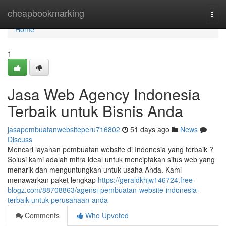
Home
cheapbookmarking
Togg
navi
Home
1
Jasa Web Agency Indonesia
Terbaik untuk Bisnis Anda
jasapembuatanwebsiteperu716802
51 days ago
News
Discuss
Mencari layanan pembuatan website di Indonesia yang terbaik ?
Solusi kami adalah mitra ideal untuk menciptakan situs web yang
menarik dan menguntungkan untuk usaha Anda. Kami
menawarkan paket lengkap
https://geraldkhjw146724.free-
blogz.com/88708863/agensi-pembuatan-website-indonesia-
terbaik-untuk-perusahaan-anda
Comments
Who Upvoted