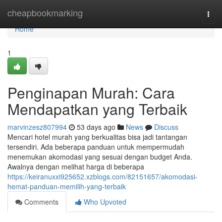
Home
cheapbookmarking
Togg
navi
Home
1
Penginapan Murah: Cara
Mendapatkan yang Terbaik
marvinzesz807994
53 days ago
News
Discuss
Mencari hotel murah yang berkualitas bisa jadi tantangan
tersendiri. Ada beberapa panduan untuk mempermudah
menemukan akomodasi yang sesuai dengan budget Anda.
Awalnya dengan melihat harga di beberapa
https://keiranuxxi925652.xzblogs.com/82151657/akomodasi-
hemat-panduan-memilih-yang-terbaik
Comments
Who Upvoted