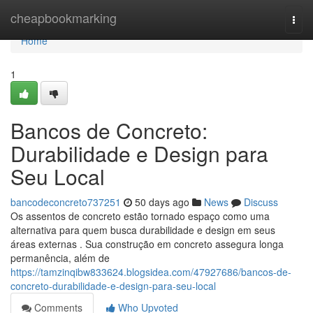
Home
cheapbookmarking
Togg
navi
Home
1
Bancos de Concreto:
Durabilidade e Design para
Seu Local
bancodeconcreto737251
50 days ago
News
Discuss
Os assentos de concreto estão tornado espaço como uma
alternativa para quem busca durabilidade e design em seus
áreas externas . Sua construção em concreto assegura longa
permanência, além de
https://tamzinqibw833624.blogsidea.com/47927686/bancos-de-
concreto-durabilidade-e-design-para-seu-local
Comments
Who Upvoted