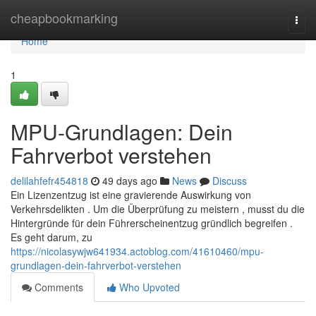
Home
cheapbookmarking
Togg
navi
Home
1
MPU-Grundlagen: Dein
Fahrverbot verstehen
delilahfefr454818
49 days ago
News
Discuss
Ein Lizenzentzug ist eine gravierende Auswirkung von
Verkehrsdelikten . Um die Überprüfung zu meistern , musst du die
Hintergründe für dein Führerscheinentzug gründlich begreifen .
Es geht darum, zu
https://nicolasywjw641934.actoblog.com/41610460/mpu-
grundlagen-dein-fahrverbot-verstehen
Comments
Who Upvoted