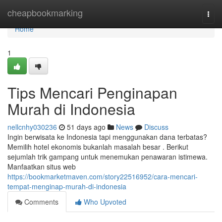
Home
cheapbookmarking
Togg
navi
Home
1
Tips Mencari Penginapan
Murah di Indonesia
nellcnhy030236
51 days ago
News
Discuss
Ingin berwisata ke Indonesia tapi menggunakan dana terbatas?
Memilih hotel ekonomis bukanlah masalah besar . Berikut
sejumlah trik gampang untuk menemukan penawaran istimewa.
Manfaatkan situs web
https://bookmarketmaven.com/story22516952/cara-mencari-
tempat-menginap-murah-di-indonesia
Comments
Who Upvoted