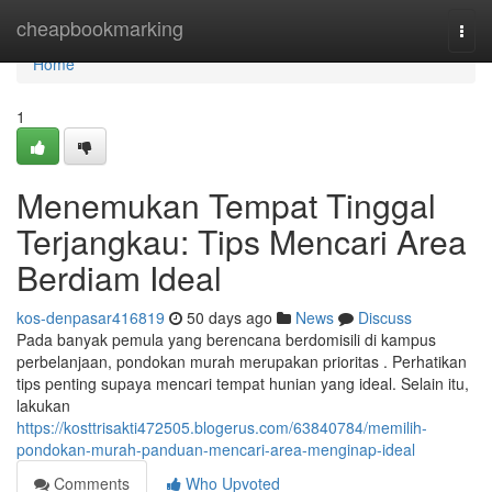
Home
cheapbookmarking
Togg
navi
Home
1
Menemukan Tempat Tinggal
Terjangkau: Tips Mencari Area
Berdiam Ideal
kos-denpasar416819
50 days ago
News
Discuss
Pada banyak pemula yang berencana berdomisili di kampus
perbelanjaan, pondokan murah merupakan prioritas . Perhatikan
tips penting supaya mencari tempat hunian yang ideal. Selain itu,
lakukan
https://kosttrisakti472505.blogerus.com/63840784/memilih-
pondokan-murah-panduan-mencari-area-menginap-ideal
Comments
Who Upvoted