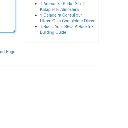
1
Aromatika Keria: Gia Ti
Katapliktiki Atmosfera
1
Geladeira Consul 334
Litros: Guia Completo e Dicas
1
Boost Your SEO: A Backlink
Building Guide
ort Page