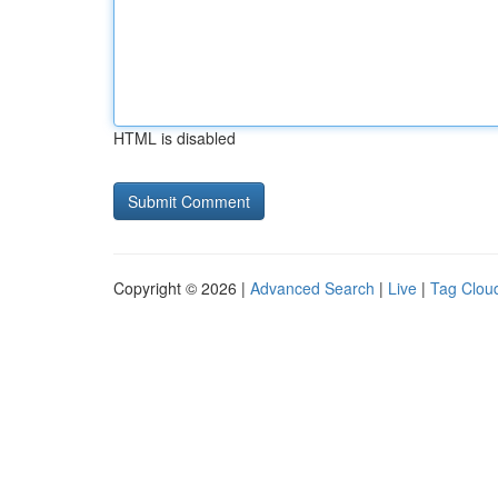
HTML is disabled
Copyright © 2026 |
Advanced Search
|
Live
|
Tag Clou