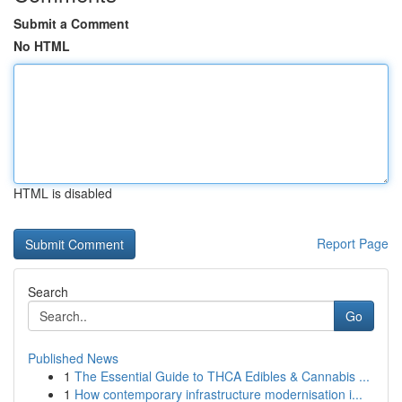
Submit a Comment
No HTML
HTML is disabled
Report Page
Search
Go
Published News
1
The Essential Guide to THCA Edibles & Cannabis ...
1
How contemporary infrastructure modernisation i...