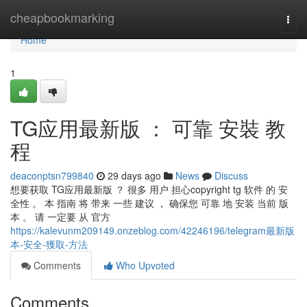
Home
cheapbookmarking
Togg
navi
Home
1
TG应用最新版 ： 可靠 安裝 教
程
deaconptsn799840
29 days ago
News
Discuss
想要获取 TG应用最新版 ？ 很多 用户 担心copyright tg 软件 的 安
全性 。 本 指南 将 带来 一些 建议 ， 确保您 可靠 地 安装 当前 版
本 。 请 一定要 从 官方
https://kalevunm209149.onzeblog.com/42246196/telegram最新版
本-安全-獲取-方法
Comments
Who Upvoted
Comments