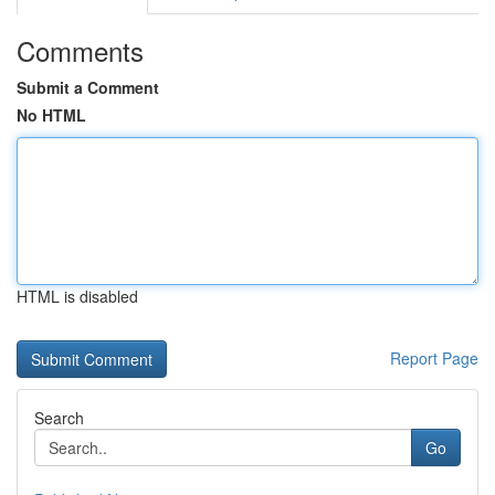
Comments
Submit a Comment
No HTML
HTML is disabled
Report Page
Search
Go