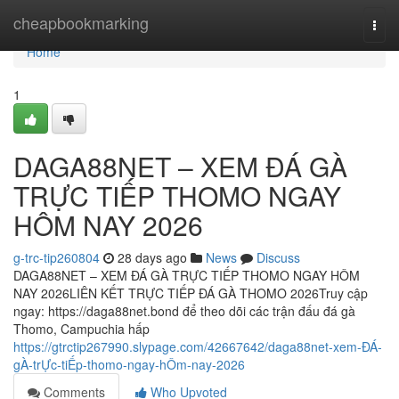
Home
cheapbookmarking
Togg
navi
Home
1
DAGA88NET – XEM ĐÁ GÀ
TRỰC TIẾP THOMO NGAY
HÔM NAY 2026
g-trc-tip260804
28 days ago
News
Discuss
DAGA88NET – XEM ĐÁ GÀ TRỰC TIẾP THOMO NGAY HÔM
NAY 2026LIÊN KẾT TRỰC TIẾP ĐÁ GÀ THOMO 2026Truy cập
ngay: https://daga88net.bond để theo dõi các trận đấu đá gà
Thomo, Campuchia hấp
https://gtrctip267990.slypage.com/42667642/daga88net-xem-ĐÁ-
gÀ-trỰc-tiẾp-thomo-ngay-hÔm-nay-2026
Comments
Who Upvoted